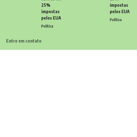
25%
impostas
impostas
pelos EUA
pelos EUA
Política
Política
Entre em contato
Tem alguma dúvida, sugestão ou comentário? Quer enviar uma
notícia ou colaborações? Estamos aqui para ouvir você! Entre
em contato conosco pelo email:
contato@diariodocarioca.com.br
Siga
Home
Contato
Quem Faz
Sobre Nós
Notícias