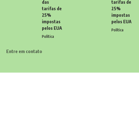
das
tarifas de
tarifas de
25%
25%
impostas
impostas
pelos EUA
pelos EUA
Política
Política
Entre em contato
Tem alguma dúvida, sugestão ou comentário? Quer enviar uma
notícia ou colaborações? Estamos aqui para ouvir você! Entre
em contato conosco pelo email:
contato@diariodocarioca.com.br
Siga
Home