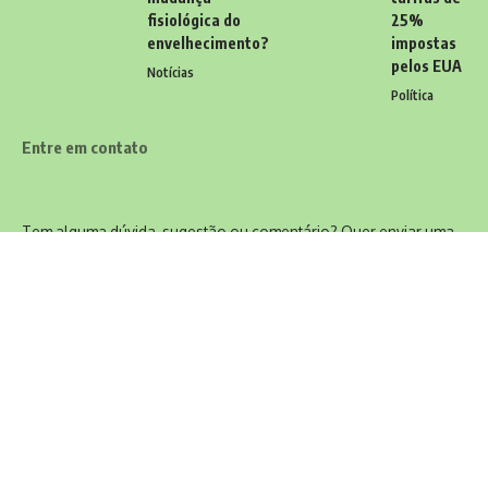
fisiológica do
25%
envelhecimento?
impostas
pelos EUA
Notícias
Política
Entre em contato
Tem alguma dúvida, sugestão ou comentário? Quer enviar uma
notícia ou colaborações? Estamos aqui para ouvir você! Entre
em contato conosco pelo email:
contato@diariodocarioca.com.br
Siga
Home
Contato
Quem Faz