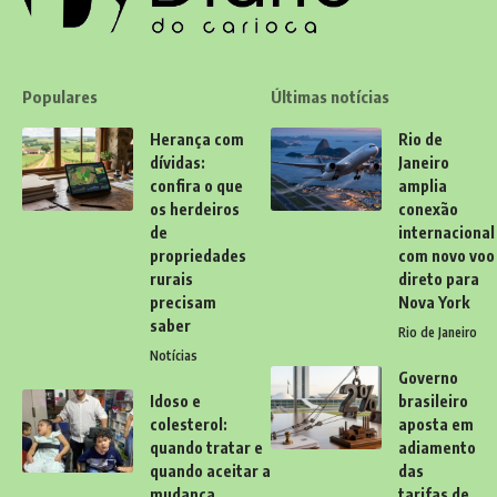
Populares
Últimas notícias
Herança com
Rio de
dívidas:
Janeiro
confira o que
amplia
os herdeiros
conexão
de
internacional
propriedades
com novo voo
rurais
direto para
precisam
Nova York
saber
Rio de Janeiro
Notícias
Governo
Idoso e
brasileiro
colesterol:
aposta em
quando tratar e
adiamento
quando aceitar a
das
mudança
tarifas de