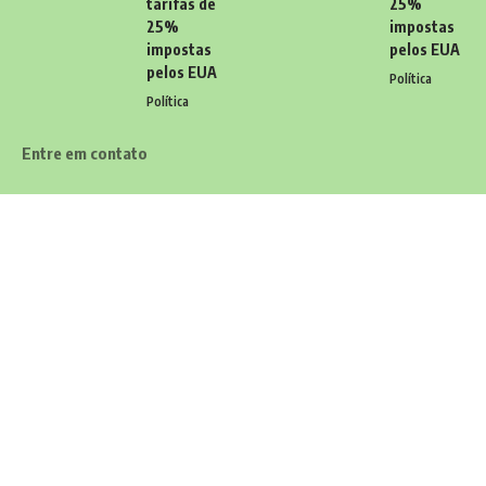
tarifas de
25%
25%
impostas
impostas
pelos EUA
pelos EUA
Política
Política
Entre em contato
Tem alguma dúvida, sugestão ou comentário? Quer enviar uma
notícia ou colaborações? Estamos aqui para ouvir você! Entre
em contato conosco pelo email:
contato@diariodocarioca.com.br
Siga
Home
Contato