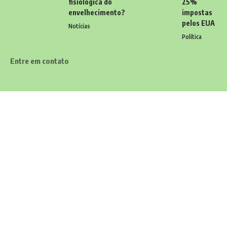
fisiológica do
25%
envelhecimento?
impostas
pelos EUA
Notícias
Política
Entre em contato
Tem alguma dúvida, sugestão ou comentário? Quer enviar uma
notícia ou colaborações? Estamos aqui para ouvir você! Entre
em contato conosco pelo email:
contato@diariodocarioca.com.br
Siga
Home
Contato
Quem Faz