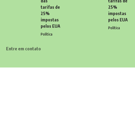
das
tarifas de
tarifas de
25%
25%
impostas
impostas
pelos EUA
pelos EUA
Política
Política
Entre em contato
Tem alguma dúvida, sugestão ou comentário? Quer enviar uma
notícia ou colaborações? Estamos aqui para ouvir você! Entre
em contato conosco pelo email:
contato@diariodocarioca.com.br
Siga
Home