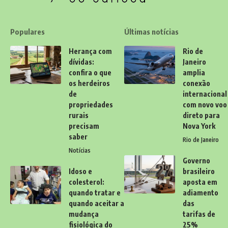
Populares
Últimas notícias
Herança com
Rio de
dívidas:
Janeiro
confira o que
amplia
os herdeiros
conexão
de
internacional
propriedades
com novo voo
rurais
direto para
precisam
Nova York
saber
Rio de Janeiro
Notícias
Governo
Idoso e
brasileiro
colesterol:
aposta em
quando tratar e
adiamento
quando aceitar a
das
mudança
tarifas de
fisiológica do
25%