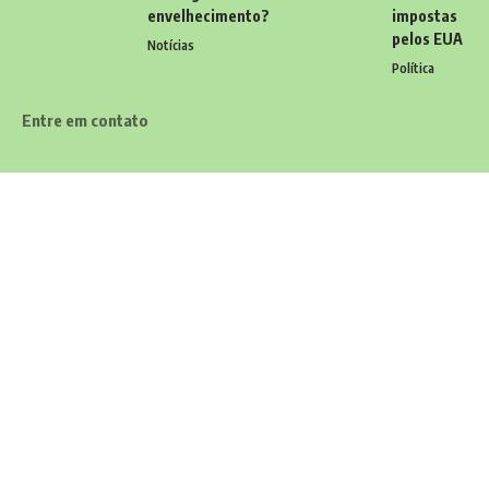
envelhecimento?
impostas
pelos EUA
Notícias
Política
Entre em contato
Tem alguma dúvida, sugestão ou comentário? Quer enviar uma
notícia ou colaborações? Estamos aqui para ouvir você! Entre
em contato conosco pelo email:
contato@diariodocarioca.com.br
Siga
Home
Contato
Quem Faz
Sobre Nós