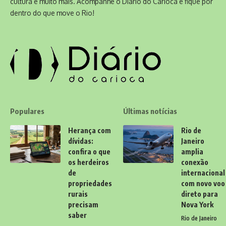
cultura e muito mais. Acompanhe o Diário do Carioca e fique por
dentro do que move o Rio!
Populares
Últimas notícias
Herança com
Rio de
dívidas:
Janeiro
confira o que
amplia
os herdeiros
conexão
de
internacional
propriedades
com novo voo
rurais
direto para
precisam
Nova York
saber
Rio de Janeiro