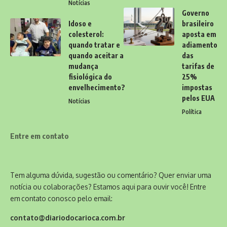
Notícias
Governo
Idoso e
brasileiro
colesterol:
aposta em
quando tratar e
adiamento
quando aceitar a
das
mudança
tarifas de
fisiológica do
25%
envelhecimento?
impostas
pelos EUA
Notícias
Política
Entre em contato
Tem alguma dúvida, sugestão ou comentário? Quer enviar uma
notícia ou colaborações? Estamos aqui para ouvir você! Entre
em contato conosco pelo email:
contato@diariodocarioca.com.br