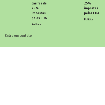
tarifas de
25%
25%
impostas
impostas
pelos EUA
pelos EUA
Política
Política
Entre em contato
Tem alguma dúvida, sugestão ou comentário? Quer enviar uma
notícia ou colaborações? Estamos aqui para ouvir você! Entre
em contato conosco pelo email:
contato@diariodocarioca.com.br
Siga
Home
Contato