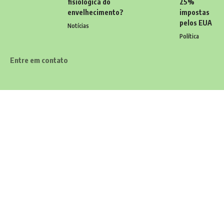
fisiológica do
25%
envelhecimento?
impostas
pelos EUA
Notícias
Política
Entre em contato
Tem alguma dúvida, sugestão ou comentário? Quer enviar uma
notícia ou colaborações? Estamos aqui para ouvir você! Entre
em contato conosco pelo email:
contato@diariodocarioca.com.br
Siga
Home
Contato
Quem Faz