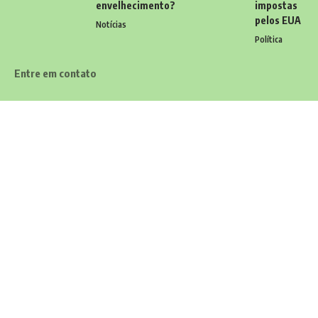
envelhecimento?
impostas
pelos EUA
Notícias
Política
Entre em contato
Tem alguma dúvida, sugestão ou comentário? Quer enviar uma
notícia ou colaborações? Estamos aqui para ouvir você! Entre
em contato conosco pelo email:
contato@diariodocarioca.com.br
Siga
Home
Contato
Quem Faz
Sobre Nós
Notícias
© 2026 Diário do Carioca -
contato@diariodocarioca.com.br
- tel.