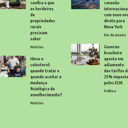
confira o que
conexão
os herdeiros
internaciona
de
com novo vo
propriedades
direto para
rurais
Nova York
precisam
Rio de Janeiro
saber
Governo
Notícias
brasileiro
Idoso e
aposta em
colesterol:
adiamento
quando tratar e
das tarifas d
quando aceitar a
25% impost
mudança
pelos EUA
fisiológica do
Política
envelhecimento?
Notícias