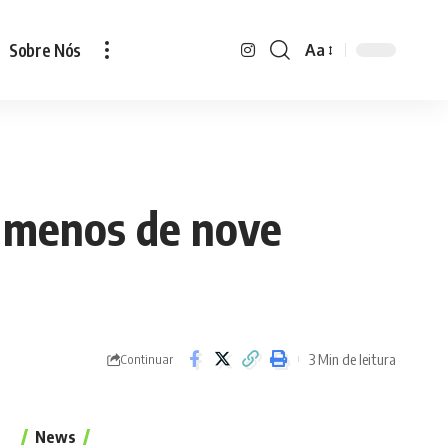
Sobre Nós
Aa
em menos de nove
3 Min de leitura
Continuar
News