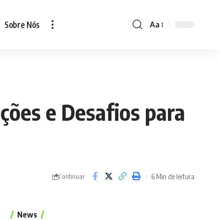
Sobre Nós
Aa
Font
Resizer
ações e Desafios para
6 Min de leitura
Continuar
News