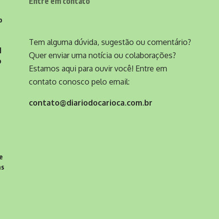
Entre em contato
o
Tem alguma dúvida, sugestão ou comentário?
l
Quer enviar uma notícia ou colaborações?
o
Estamos aqui para ouvir você! Entre em
contato conosco pelo email:
contato@diariodocarioca.com.br
e
as