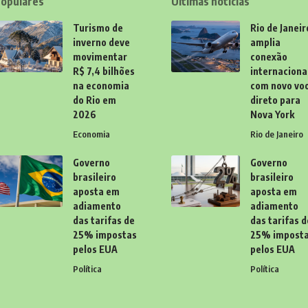
opulares
Últimas notícias
Turismo de
Rio de Janeir
inverno deve
amplia
movimentar
conexão
R$ 7,4 bilhões
internaciona
na economia
com novo vo
do Rio em
direto para
2026
Nova York
Economia
Rio de Janeiro
Governo
Governo
brasileiro
brasileiro
aposta em
aposta em
adiamento
adiamento
das tarifas de
das tarifas d
25% impostas
25% impost
pelos EUA
pelos EUA
Política
Política