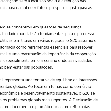
alcançado sem a inclusão social e a redução das
is para garantir um futuro próspero e justo para as
mbém se concentrou em questões de segurança
tabilidade mundial são fundamentais para o progresso
icas e militares em várias regiões, o G20 assumiu o
lomacia como ferramentas essenciais para resolver
Brasil é uma reafirmação da importância da cooperação
tas, especialmente em um cenário onde as rivalidades
no bem-estar das populações.
il representa uma tentativa de equilibrar os interesses
ientais globais. Ao focar em temas como comércio
a econômica e desenvolvimento sustentável, o G20 se
a os problemas globais mais urgentes. A Declaração de
enas um documento diplomático, mas um reflexo das