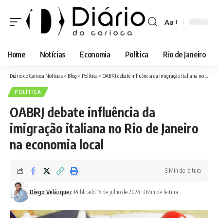
Aa
Font
Resizer
Home
Notícias
Economia
Política
Rio de Janeiro
Diário do Carioca Notícias
>
Blog
>
Política
>
OABRJ debate influência da imigração italiana no Rio de Janeiro na economia local
POLÍTICA
OABRJ debate influência da
imigração italiana no Rio de Janeiro
na economia local
3 Min de leitura
Diego Velázquez
Publicado 18 de julho de 2024
3 Min de leitura