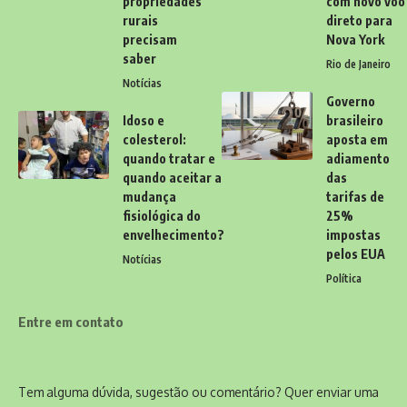
propriedades
com novo voo
rurais
direto para
precisam
Nova York
saber
Rio de Janeiro
Notícias
Governo
Idoso e
brasileiro
colesterol:
aposta em
quando tratar e
adiamento
quando aceitar a
das
mudança
tarifas de
fisiológica do
25%
envelhecimento?
impostas
pelos EUA
Notícias
Política
Entre em contato
Tem alguma dúvida, sugestão ou comentário? Quer enviar uma