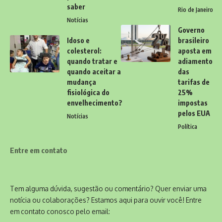
saber
Rio de Janeiro
Notícias
Governo
Idoso e
brasileiro
colesterol:
aposta em
quando tratar e
adiamento
quando aceitar a
das
mudança
tarifas de
fisiológica do
25%
envelhecimento?
impostas
pelos EUA
Notícias
Política
Entre em contato
Tem alguma dúvida, sugestão ou comentário? Quer enviar uma
notícia ou colaborações? Estamos aqui para ouvir você! Entre
em contato conosco pelo email: