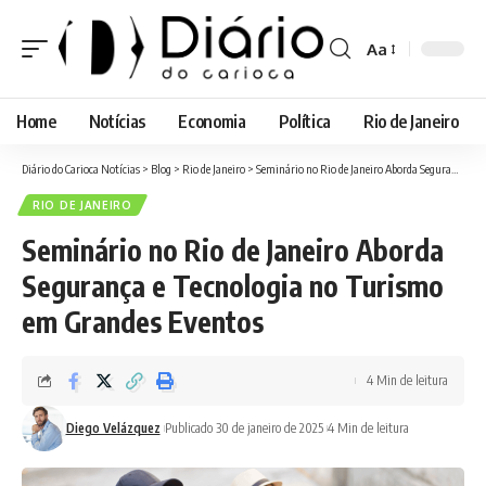
Aa
Font
Resizer
Home
Notícias
Economia
Política
Rio de Janeiro
Diário do Carioca Notícias
>
Blog
>
Rio de Janeiro
>
Seminário no Rio de Janeiro Aborda Segurança e Tecnologia no Turismo em Grandes Eventos
RIO DE JANEIRO
Seminário no Rio de Janeiro Aborda
Segurança e Tecnologia no Turismo
em Grandes Eventos
4 Min de leitura
Diego Velázquez
Publicado 30 de janeiro de 2025
4 Min de leitura