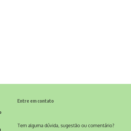
Entre em contato
o
Tem alguma dúvida, sugestão ou comentário?
l