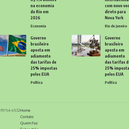
na economia
com novo vo
do Rio em
direto para
2026
Nova York
Economia
Rio de Janeiro
Governo
Governo
brasileiro
brasileiro
aposta em
aposta em
adiamento
adiamento
das tarifas de
das tarifas d
25% impostas
25% impost
pelos EUA
pelos EUA
Política
Política
11)91754-6532
Home
Contato
Quem Faz