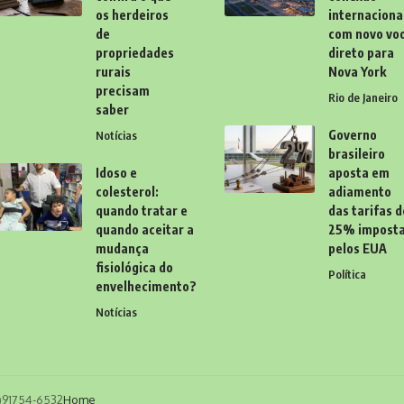
os herdeiros
internaciona
de
com novo vo
propriedades
direto para
rurais
Nova York
precisam
Rio de Janeiro
saber
Governo
Notícias
brasileiro
Idoso e
aposta em
colesterol:
adiamento
quando tratar e
das tarifas d
quando aceitar a
25% impost
mudança
pelos EUA
fisiológica do
Política
envelhecimento?
Notícias
11)91754-6532
Home