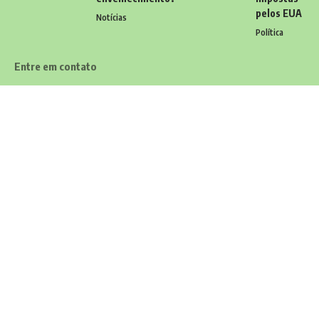
pelos EUA
Notícias
Política
Entre em contato
Tem alguma dúvida, sugestão ou comentário? Quer enviar uma
notícia ou colaborações? Estamos aqui para ouvir você! Entre
em contato conosco pelo email:
contato@diariodocarioca.com.br
Siga
Home
Contato
Quem Faz
Sobre Nós
Notícias
© 2026 Diário do Carioca -
contato@diariodocarioca.com.br
- tel.
(11)91754-6532