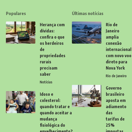
Populares
Últimas notícias
Herança com
Rio de
dívidas:
Janeiro
confira o que
amplia
os herdeiros
conexão
de
internacional
propriedades
com novo voo
rurais
direto para
precisam
Nova York
saber
Rio de Janeiro
Notícias
Governo
Idoso e
brasileiro
colesterol:
aposta em
quando tratar e
adiamento
quando aceitar a
das
mudança
tarifas de
fisiológica do
25%
envelhecimento?
impostas