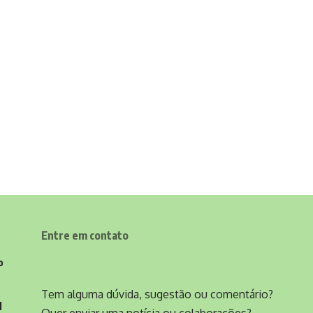
Entre em contato
o
Tem alguma dúvida, sugestão ou comentário?
l
Quer enviar uma notícia ou colaborações?