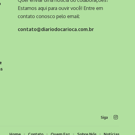
o
Estamos aqui para ouvir você! Entre em
contato conosco pelo email:
contato@diariodocarioca.com.br
e
as
Siga
Home
Contato
Quem Faz
Sobre Nós
Notícias