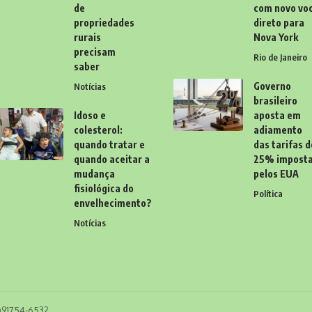
de
com novo vo
propriedades
direto para
rurais
Nova York
precisam
Rio de Janeiro
saber
Governo
Notícias
brasileiro
Idoso e
aposta em
colesterol:
adiamento
quando tratar e
das tarifas d
quando aceitar a
25% impost
mudança
pelos EUA
fisiológica do
Política
envelhecimento?
Notícias
11)91754-6532