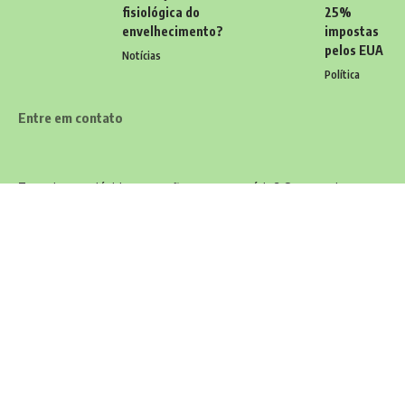
fisiológica do
25%
envelhecimento?
impostas
pelos EUA
Notícias
Política
Entre em contato
Tem alguma dúvida, sugestão ou comentário? Quer enviar uma
notícia ou colaborações? Estamos aqui para ouvir você! Entre
em contato conosco pelo email:
contato@diariodocarioca.com.br
Siga
Home
Contato
Quem Faz