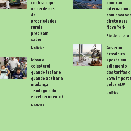
confira o que
conexão
os herdeiros
internaciona
de
com novo vo
propriedades
direto para
rurais
Nova York
precisam
Rio de Janeiro
saber
Governo
Notícias
brasileiro
Idoso e
aposta em
colesterol:
adiamento
quando tratar e
das tarifas d
quando aceitar a
25% impost
mudança
pelos EUA
fisiológica do
Política
envelhecimento?
Notícias