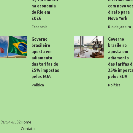
na economia
com novo vo
do Rio em
direto para
2026
Nova York
Economia
Rio de Janeiro
Governo
Governo
brasileiro
brasileiro
aposta em
aposta em
adiamento
adiamento
das tarifas de
das tarifas d
25% impostas
25% impost
pelos EUA
pelos EUA
Política
Política
11)91754-6532
Home
Contato