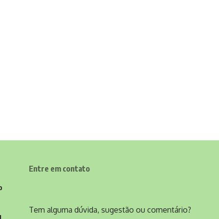
Entre em contato
o
Tem alguma dúvida, sugestão ou comentário?
l