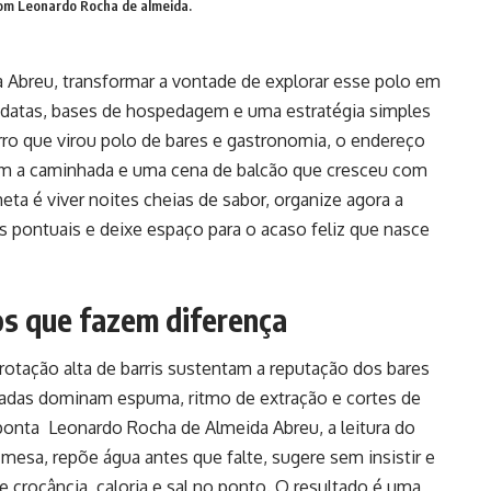
com Leonardo Rocha de almeida.
breu, transformar a vontade de explorar esse polo em
r datas, bases de hospedagem e uma estratégia simples
ro que virou polo de bares e gastronomia, o endereço
ivam a caminhada e uma cena de balcão que cresceu com
eta é viver noites cheias de sabor, organize agora a
as pontuais e deixe espaço para o acaso feliz que nasce
os que fazem diferença
rotação alta de barris sustentam a reputação dos bares
inadas dominam espuma, ritmo de extração e cortes de
onta Leonardo Rocha de Almeida Abreu, a leitura do
 mesa, repõe água antes que falte, sugere sem insistir e
e crocância, caloria e sal no ponto. O resultado é uma