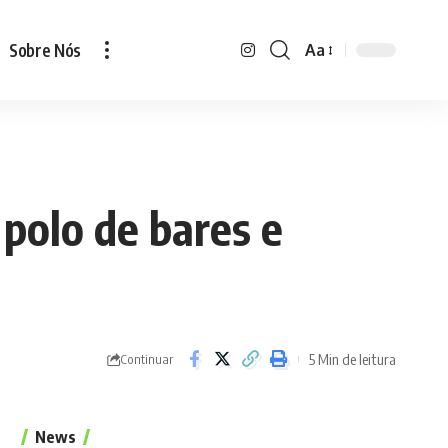
Sobre Nós
Aa
Font
Resizer
 polo de bares e
5 Min de leitura
Continuar
News