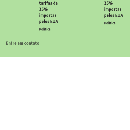
tarifas de
25%
25%
impostas
impostas
pelos EUA
pelos EUA
Política
Política
Entre em contato
Tem alguma dúvida, sugestão ou comentário? Quer enviar uma
notícia ou colaborações? Estamos aqui para ouvir você! Entre
em contato conosco pelo email:
contato@diariodocarioca.com.br
Siga
Home
Contato
Quem Faz
Sobre Nós
Notícias