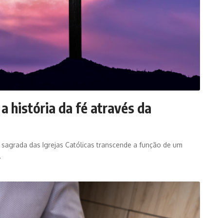
a história da fé através da
a sagrada das Igrejas Católicas transcende a função de um
…