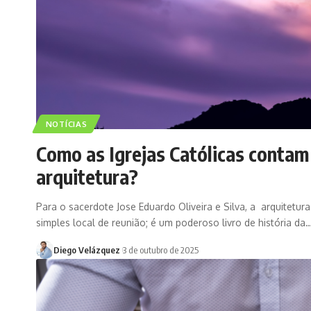
NOTÍCIAS
Como as Igrejas Católicas contam 
arquitetura?
Para o sacerdote Jose Eduardo Oliveira e Silva, a arquitetur
simples local de reunião; é um poderoso livro de história da
Diego Velázquez
3 de outubro de 2025