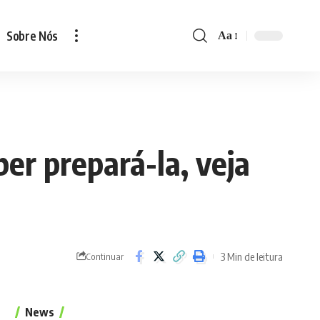
Sobre Nós
Aa
Font
Resizer
er prepará-la, veja
3 Min de leitura
Continuar
News