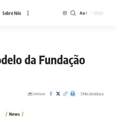
Sobre Nós
Aa
Font
Resizer
odelo da Fundação
3 Min de leitura
Continuar
News