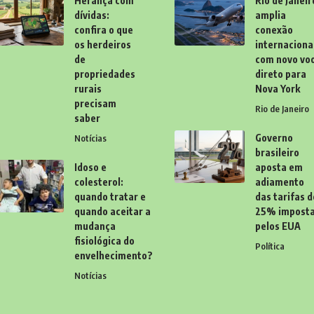
Herança com
Rio de Janeir
dívidas:
amplia
confira o que
conexão
os herdeiros
internaciona
de
com novo vo
propriedades
direto para
rurais
Nova York
precisam
Rio de Janeiro
saber
Governo
Notícias
brasileiro
Idoso e
aposta em
colesterol:
adiamento
quando tratar e
das tarifas d
quando aceitar a
25% impost
mudança
pelos EUA
fisiológica do
Política
envelhecimento?
Notícias