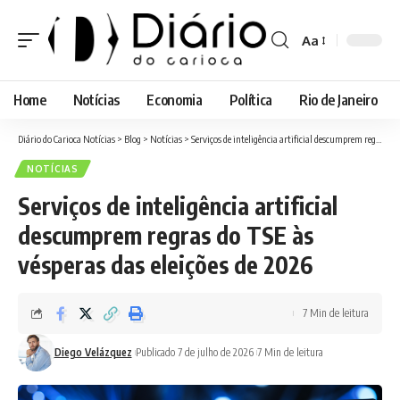
Aa
Font
Resizer
Home
Notícias
Economia
Política
Rio de Janeiro
Diário do Carioca Notícias
>
Blog
>
Notícias
>
Serviços de inteligência artificial descumprem regras do TSE às vésperas das eleições de 2026
NOTÍCIAS
Serviços de inteligência artificial
descumprem regras do TSE às
vésperas das eleições de 2026
7 Min de leitura
Diego Velázquez
Publicado 7 de julho de 2026
7 Min de leitura