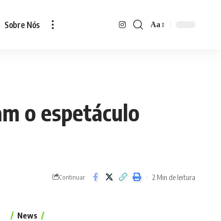
Sobre Nós
Aa
Font
Resizer
vam o espetáculo
2 Min de leitura
Continuar
News