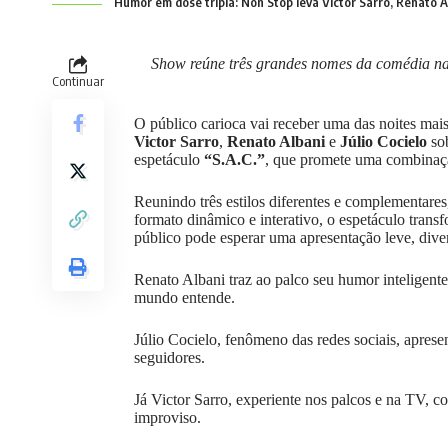
Humor em dose tripla: Non Stop leva Victor Sarro, Renato Al
Show reúne três grandes nomes da comédia na
Continuar
O público carioca vai receber uma das noites ma
Victor Sarro
,
Renato Albani
e
Júlio Cocielo
sob
espetáculo
“S.A.C.”
, que promete uma combinação
Reunindo três estilos diferentes e complementare
formato dinâmico e interativo, o espetáculo tran
público pode esperar uma apresentação leve, divert
Renato Albani traz ao palco seu humor inteligent
mundo entende.
Júlio Cocielo, fenômeno das redes sociais, apres
seguidores.
Já Victor Sarro, experiente nos palcos e na TV, co
improviso.