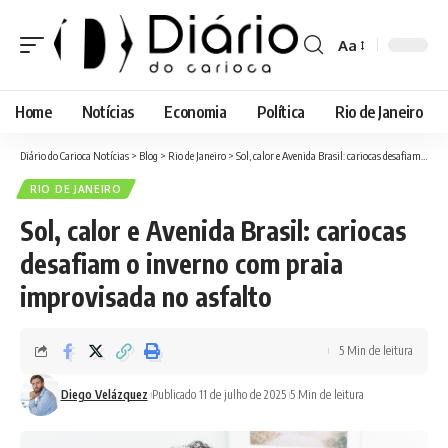
Aa
Font
Resizer
Home
Notícias
Economia
Política
Rio de Janeiro
Diário do Carioca Notícias
>
Blog
>
Rio de Janeiro
>
Sol, calor e Avenida Brasil: cariocas desafiam o inverno com praia improvisada no asfalto
RIO DE JANEIRO
Sol, calor e Avenida Brasil: cariocas
desafiam o inverno com praia
improvisada no asfalto
5 Min de leitura
Diego Velázquez
Publicado 11 de julho de 2025
5 Min de leitura