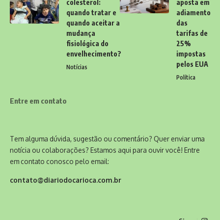
colesterol:
aposta em
quando tratar e
adiamento
quando aceitar a
das
mudança
tarifas de
fisiológica do
25%
envelhecimento?
impostas
pelos EUA
Notícias
Política
Entre em contato
Tem alguma dúvida, sugestão ou comentário? Quer enviar uma
notícia ou colaborações? Estamos aqui para ouvir você! Entre
em contato conosco pelo email:
contato@diariodocarioca.com.br