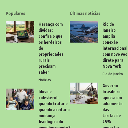
Populares
Últimas notícias
Herança com
Rio de
dívidas:
Janeiro
confira o que
amplia
os herdeiros
conexão
de
internacional
propriedades
com novo voo
rurais
direto para
precisam
Nova York
saber
Rio de Janeiro
Notícias
Governo
Idoso e
brasileiro
colesterol:
aposta em
quando tratar e
adiamento
quando aceitar a
das
mudança
tarifas de
fisiológica do
25%
envelhecimento?
impostas