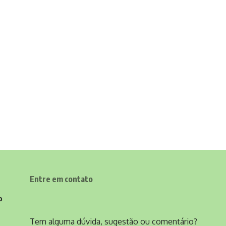
Entre em contato
o
Tem alguma dúvida, sugestão ou comentário?