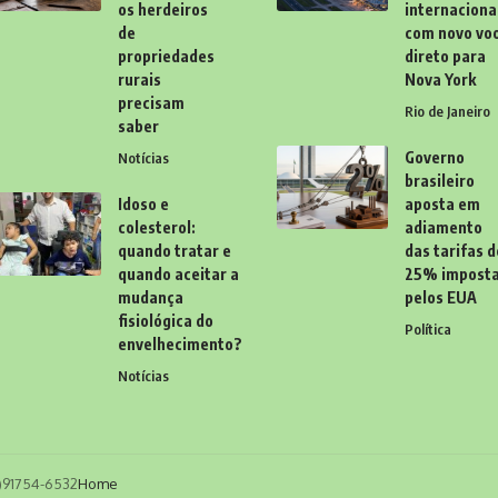
os herdeiros
internaciona
de
com novo vo
propriedades
direto para
rurais
Nova York
precisam
Rio de Janeiro
saber
Governo
Notícias
brasileiro
Idoso e
aposta em
colesterol:
adiamento
quando tratar e
das tarifas d
quando aceitar a
25% impost
mudança
pelos EUA
fisiológica do
Política
envelhecimento?
Notícias
11)91754-6532
Home