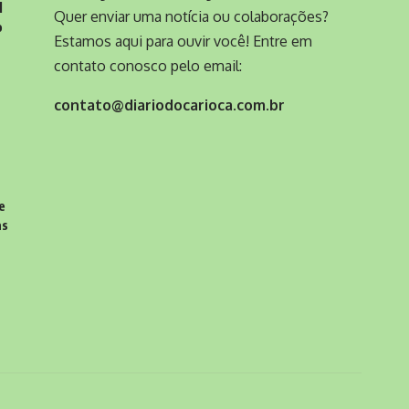
l
Quer enviar uma notícia ou colaborações?
o
Estamos aqui para ouvir você! Entre em
contato conosco pelo email:
contato@diariodocarioca.com.br
e
as