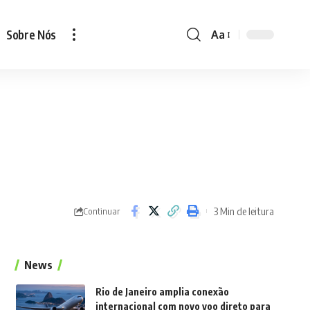
Sobre Nós
Aa
Font
Resizer
3 Min de leitura
Continuar
News
Rio de Janeiro amplia conexão
internacional com novo voo direto para