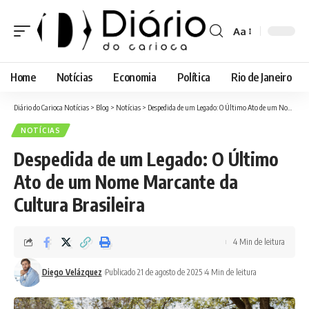
Aa
Font
Resizer
Home
Notícias
Economia
Política
Rio de Janeiro
Diário do Carioca Notícias
>
Blog
>
Notícias
>
Despedida de um Legado: O Último Ato de um Nome Marcante da Cultura Brasileira
NOTÍCIAS
Despedida de um Legado: O Último
Ato de um Nome Marcante da
Cultura Brasileira
4 Min de leitura
Diego Velázquez
Publicado 21 de agosto de 2025
4 Min de leitura