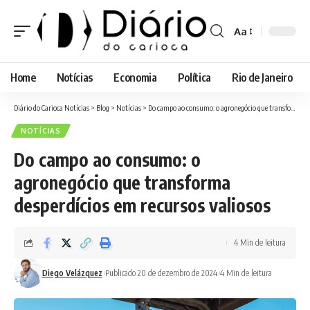
Aa
Font
Resizer
Home
Notícias
Economia
Política
Rio de Janeiro
Diário do Carioca Notícias
>
Blog
>
Notícias
>
Do campo ao consumo: o agronegócio que transforma desperdícios em recursos valiosos
NOTÍCIAS
Do campo ao consumo: o
agronegócio que transforma
desperdícios em recursos valiosos
4 Min de leitura
Diego Velázquez
Publicado 20 de dezembro de 2024
4 Min de leitura