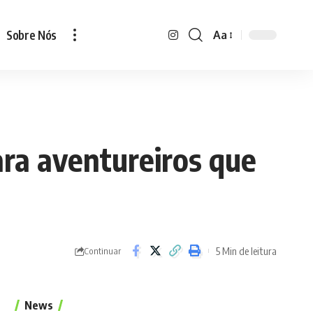
Sobre Nós
Aa
Font
Resizer
ara aventureiros que
5 Min de leitura
Continuar
News