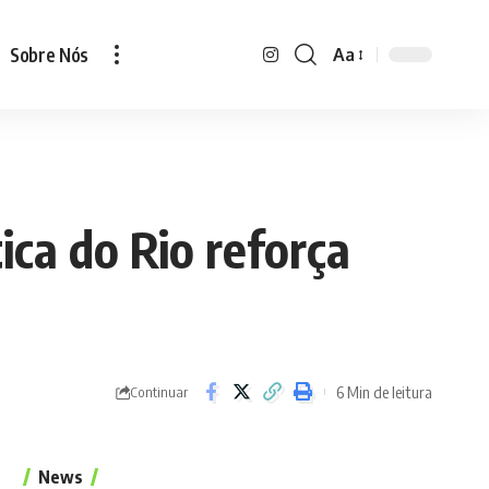
Sobre Nós
Aa
Font
Resizer
ca do Rio reforça
6 Min de leitura
Continuar
News