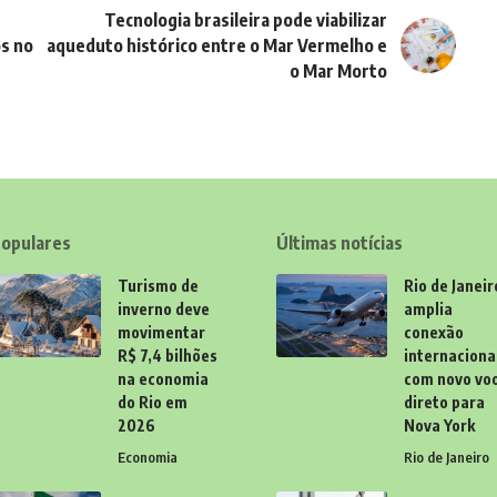
Tecnologia brasileira pode viabilizar
os no
aqueduto histórico entre o Mar Vermelho e
o Mar Morto
opulares
Últimas notícias
Turismo de
Rio de Janeir
inverno deve
amplia
movimentar
conexão
R$ 7,4 bilhões
internaciona
na economia
com novo vo
do Rio em
direto para
2026
Nova York
Economia
Rio de Janeiro