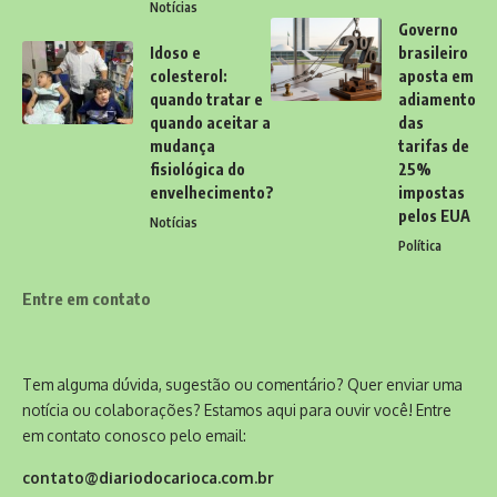
Notícias
Governo
Idoso e
brasileiro
colesterol:
aposta em
quando tratar e
adiamento
quando aceitar a
das
mudança
tarifas de
fisiológica do
25%
envelhecimento?
impostas
pelos EUA
Notícias
Política
Entre em contato
Tem alguma dúvida, sugestão ou comentário? Quer enviar uma
notícia ou colaborações? Estamos aqui para ouvir você! Entre
em contato conosco pelo email:
contato@diariodocarioca.com.br