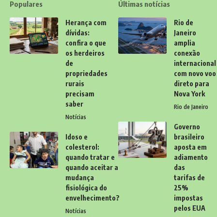
Populares
Últimas notícias
Herança com
Rio de
dívidas:
Janeiro
confira o que
amplia
os herdeiros
conexão
de
internacional
propriedades
com novo voo
rurais
direto para
precisam
Nova York
saber
Rio de Janeiro
Notícias
Governo
Idoso e
brasileiro
colesterol:
aposta em
quando tratar e
adiamento
quando aceitar a
das
mudança
tarifas de
fisiológica do
25%
envelhecimento?
impostas
pelos EUA
Notícias