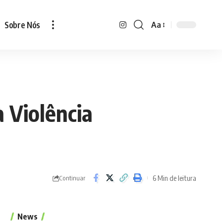
Sobre Nós
Aa
Font
Resizer
 Violência
6 Min de leitura
Continuar
News