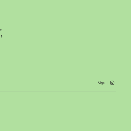
e
as
Siga