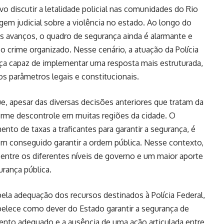
o discutir a letalidade policial nas comunidades do Rio
gem judicial sobre a violência no estado. Ao longo do
s avanços, o quadro de segurança ainda é alarmante e
o crime organizado. Nesse cenário, a atuação da Polícia
orça capaz de implementar uma resposta mais estruturada,
s parâmetros legais e constitucionais.
, apesar das diversas decisões anteriores que tratam da
norme descontrole em muitas regiões da cidade. O
nto de taxas a traficantes para garantir a segurança, é
m conseguido garantir a ordem pública. Nesse contexto,
entre os diferentes níveis de governo e um maior aporte
urança pública.
pela adequação dos recursos destinados à Polícia Federal,
abelece como dever do Estado garantir a segurança de
mento adequado e a ausência de uma ação articulada entre