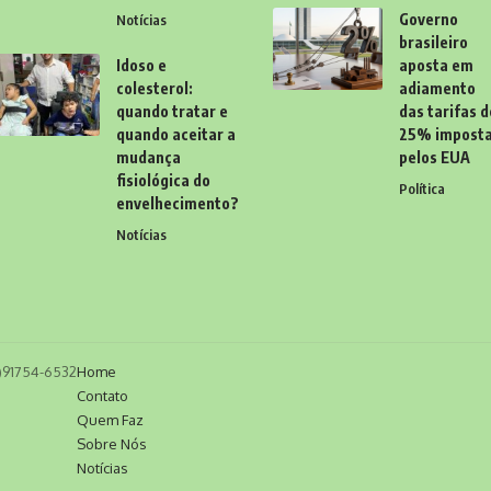
Governo
Notícias
brasileiro
Idoso e
aposta em
colesterol:
adiamento
quando tratar e
das tarifas d
quando aceitar a
25% impost
mudança
pelos EUA
fisiológica do
Política
envelhecimento?
Notícias
11)91754-6532
Home
Contato
Quem Faz
Sobre Nós
Notícias