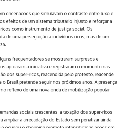
om encenações que simulavam o contraste entre luxo e
s efeitos de um sistema tributário injusto e reforçar a
-ricos como instrumento de justiça social. Os
ata de uma perseguição a indivíduos ricos, mas de um
eza.
 alguns frequentadores se mostraram surpresos e
s apoiaram a iniciativa e registraram o momento nas
ção dos super-ricos, reacendida pelo protesto, reacende
 o Brasil pretende seguir nos próximos anos. A presença
como reflexo de uma nova onda de mobilização popular
mandas sociais crescentes, a taxação dos super-ricos
ra ampliar a arrecadação do Estado sem penalizar ainda
ue ocupou o shopping promete intensificar as ações em