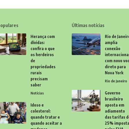
opulares
Últimas notícias
Herança com
Rio de Janeir
dívidas:
amplia
confira o que
conexão
os herdeiros
internaciona
de
com novo vo
propriedades
direto para
rurais
Nova York
precisam
Rio de Janeiro
saber
Governo
Notícias
brasileiro
Idoso e
aposta em
colesterol:
adiamento
quando tratar e
das tarifas d
quando aceitar a
25% impost