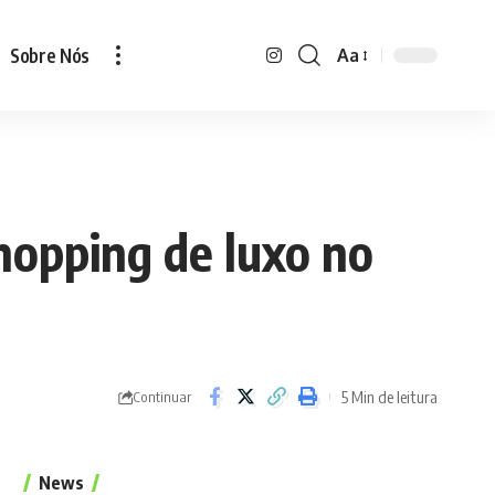
Sobre Nós
Aa
Font
Resizer
hopping de luxo no
5 Min de leitura
Continuar
News